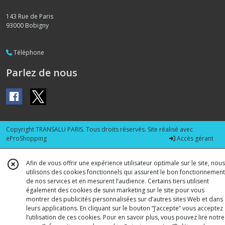
143 Rue de Paris
93000
Bobigny
Téléphone
Parlez de nous
Copyright TRANSALU PARIS. Tous droits réservés. Site réalisé avec
eProShopping
Accès gérant
Afin de vous offrir une expérience utilisateur optimale sur le site, nous
utilisons des cookies fonctionnels qui assurent le bon fonctionnement
de nos services et en mesurent l’audience. Certains tiers utilisent
également des cookies de suivi marketing sur le site pour vous
montrer des publicités personnalisées sur d’autres sites Web et dans
leurs applications. En cliquant sur le bouton “J’accepte” vous acceptez
l’utilisation de ces cookies. Pour en savoir plus, vous pouvez lire notre